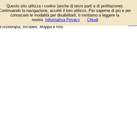
Elenco negozi e aziende presenti
Questo sito utilizza i cookie (anche di terze parti e di profilazione).
in Via Università a Portici (Napoli).
Continuando la navigazione, accetti il loro utilizzo. Per saperne di più e per
Tra le attività: Ciro Caruso
conoscere le modalità per disabilitarli, ti invitiamo a leggere la
Fotografo, Rita Creazioni, A'
login/registrati
nostra
Informativa Privacy
Chiudi
Cantinella D'o Convento, Gaia
guida
Fisioterapia, Arcades. Mappa e foto.