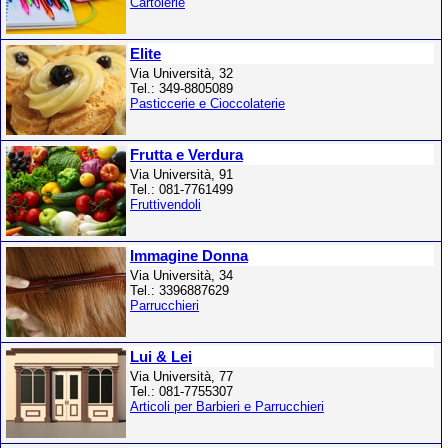
Cartolerie
Elite
Via Università, 32
Tel.: 349-8805089
Pasticcerie e Cioccolaterie
Frutta e Verdura
Via Università, 91
Tel.: 081-7761499
Fruttivendoli
Immagine Donna
Via Università, 34
Tel.: 3396887629
Parrucchieri
Lui & Lei
Via Università, 77
Tel.: 081-7755307
Articoli per Barbieri e Parrucchieri