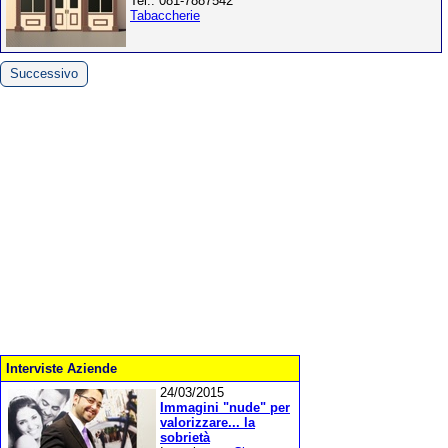
Tel.: 081-7887542
Tabaccherie
Successivo
Interviste Aziende
24/03/2015
Immagini "nude" per
valorizzare... la
sobrietà