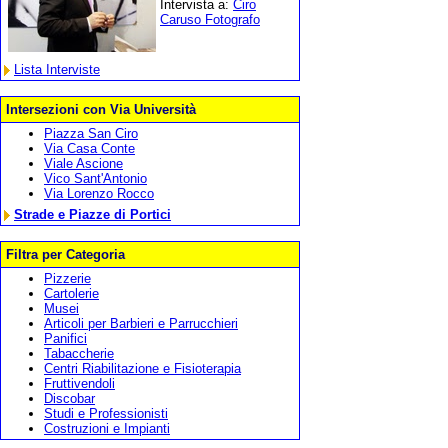
Intervista a:
Ciro
Caruso Fotografo
Lista Interviste
Intersezioni con Via Università
Piazza San Ciro
Via Casa Conte
Viale Ascione
Vico Sant'Antonio
Via Lorenzo Rocco
Strade e Piazze di Portici
Filtra per Categoria
Pizzerie
Cartolerie
Musei
Articoli per Barbieri e Parrucchieri
Panifici
Tabaccherie
Centri Riabilitazione e Fisioterapia
Fruttivendoli
Discobar
Studi e Professionisti
Costruzioni e Impianti