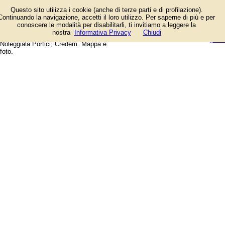
Elenco negozi e aziende presenti
Questo sito utilizza i cookie (anche di terze parti e di profilazione).
in Piazza San Ciro a Portici
Continuando la navigazione, accetti il loro utilizzo. Per saperne di più e per
(Napoli). Tra le attività: Capricci di
conoscere le modalità per disabilitarli, ti invitiamo a leggere la
Pasta, Dagli Osti...Nati, Bar
login/registrati
nostra
Informativa Privacy
Chiudi
Centrale, Duplicazioni Chiavi,
guida
Noleggiala Portici, Credem. Mappa e
foto.