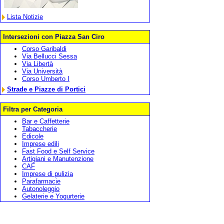
Lista Notizie
Intersezioni con Piazza San Ciro
Corso Garibaldi
Via Bellucci Sessa
Via Libertà
Via Università
Corso Umberto I
Strade e Piazze di Portici
Filtra per Categoria
Bar e Caffetterie
Tabaccherie
Edicole
Imprese edili
Fast Food e Self Service
Artigiani e Manutenzione
CAF
Imprese di pulizia
Parafarmacie
Autonoleggio
Gelaterie e Yogurterie