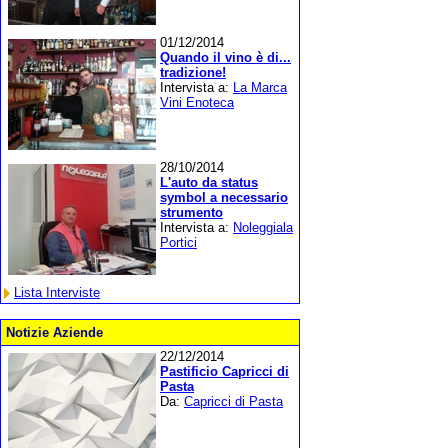
01/12/2014
Quando il vino è di...
tradizione!
Intervista a:
La Marca
Vini Enoteca
28/10/2014
L'auto da status
symbol a necessario
strumento
Intervista a:
Noleggiala
Portici
Lista Interviste
Notizie Aziende
22/12/2014
Pastificio Capricci di
Pasta
Da:
Capricci di Pasta