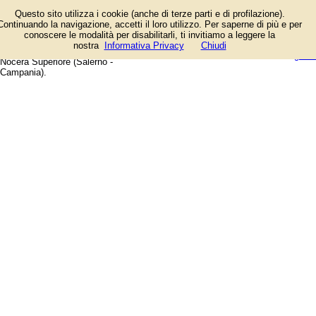
Elenco degli esercizi commerciali
Questo sito utilizza i cookie (anche di terze parti e di profilazione).
e dei fornitori di servizi e prodotti.
Continuando la navigazione, accetti il loro utilizzo. Per saperne di più e per
Offerte speciali e notizie di
conoscere le modalità per disabilitarli, ti invitiamo a leggere la
negozi, aziende, artigiani e
login/registrati
nostra
Informativa Privacy
Chiudi
professionisti. Guida web alla città di
guida
Nocera Superiore (Salerno -
Campania).