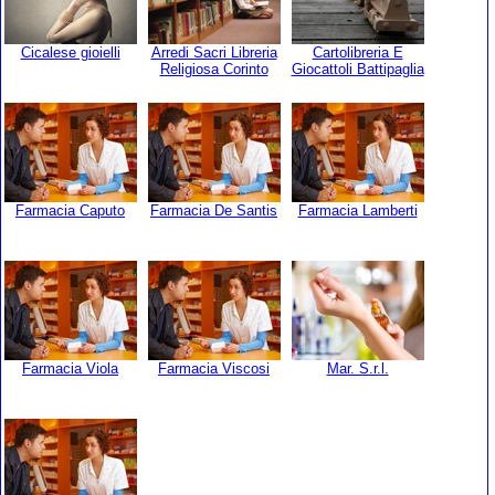
Cicalese gioielli
Arredi Sacri Libreria
Cartolibreria E
Religiosa Corinto
Giocattoli Battipaglia
Farmacia Caputo
Farmacia De Santis
Farmacia Lamberti
Farmacia Viola
Farmacia Viscosi
Mar. S.r.l.