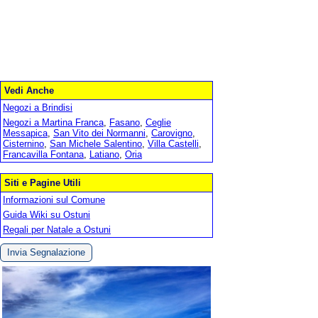
Vedi Anche
Negozi a Brindisi
Negozi a Martina Franca
,
Fasano
,
Ceglie
Messapica
,
San Vito dei Normanni
,
Carovigno
,
Cisternino
,
San Michele Salentino
,
Villa Castelli
,
Francavilla Fontana
,
Latiano
,
Oria
Siti e Pagine Utili
Informazioni sul Comune
Guida Wiki su Ostuni
Regali per Natale a Ostuni
Invia Segnalazione