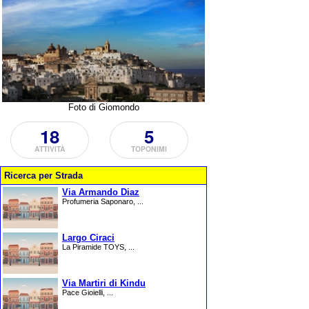
Foto di Giomondo
18
5
ATTIVITÀ
TOPONIMI
Ricerca per Strada
Via Armando Diaz
Profumeria Saponaro, ...
Largo Ciraci
La Piramide TOYS, ...
Via Martiri di Kindu
Pace Gioielli, ...