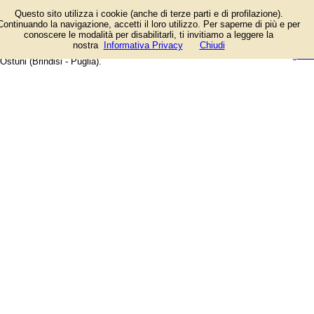
Elenco degli esercizi commerciali
Questo sito utilizza i cookie (anche di terze parti e di profilazione).
e dei fornitori di servizi e prodotti.
Continuando la navigazione, accetti il loro utilizzo. Per saperne di più e per
Offerte speciali e notizie di
conoscere le modalità per disabilitarli, ti invitiamo a leggere la
negozi, aziende, artigiani e
login/registrati
nostra
Informativa Privacy
Chiudi
professionisti. Guida web alla città di
guida
Ostuni (Brindisi - Puglia).