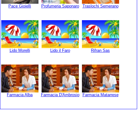
Pace Gioielli
Profumeria Saponaro
Traslochi Semerano
Lido Morelli
Lido il Faro
Rifran Sas
Farmacia Alba
Farmacia D'Ambrosio
Farmacia Matarrese