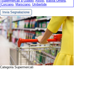
Supermercati a Gubbio
,
Assisi
,
Bastia Umbra
,
Corciano
,
Marsciano
,
Umbertide
Invia Segnalazione
Categoria Supermercati