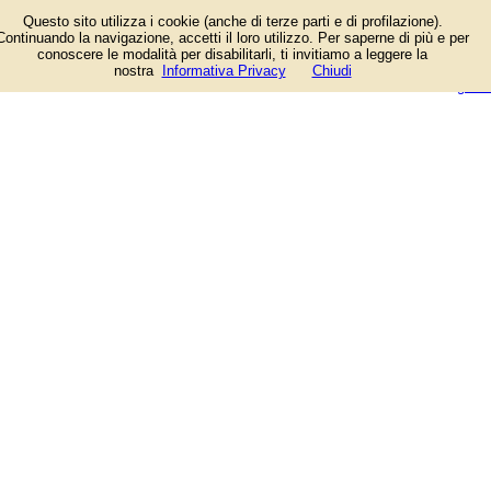
Elenco per il Comune di Perugia.
Questo sito utilizza i cookie (anche di terze parti e di profilazione).
Continuando la navigazione, accetti il loro utilizzo. Per saperne di più e per
conoscere le modalità per disabilitarli, ti invitiamo a leggere la
login/registrati
nostra
Informativa Privacy
Chiudi
guida