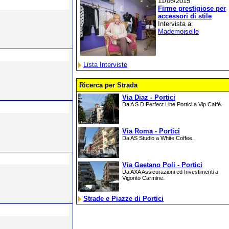
11/06/2015
Firme prestigiose per
accessori di stile
Intervista a:
Mademoiselle
Lista Interviste
Ricerca per Strada
Via Diaz - Portici
Da A S D Perfect Line Portici a Vip Caffè.
Via Roma - Portici
Da AS Studio a White Coffee.
Via Gaetano Poli - Portici
Da AXA Assicurazioni ed Investimenti a
Vigorito Carmine.
Strade e Piazze di Portici