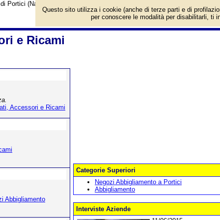
i Portici (Napoli).
Questo sito utilizza i cookie (anche di terze parti e di profilazi
per conoscere le modalità per disabilitarli, ti 
ori e Ricami
za.
lati, Accessori e Ricami
icami
Categorie Superiori
Negozi Abbigliamento a Portici
Abbigliamento
i Abbigliamento
Interviste Aziende