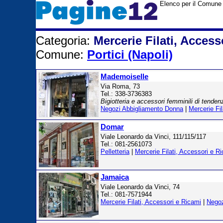
Elenco per il Comune d
Categoria:
Mercerie Filati, Access
Comune:
Portici (Napoli)
Mademoiselle
Via Roma, 73
Tel.: 338-3736383
Bigiotteria e accessori femminili di tenden
Negozi Abbigliamento Donna
|
Mercerie Fi
Domar
Viale Leonardo da Vinci, 111/115/117
Tel.: 081-2561073
Pelletteria
|
Mercerie Filati, Accessori e R
Jamaica
Viale Leonardo da Vinci, 74
Tel.: 081-7571944
Mercerie Filati, Accessori e Ricami
|
Negoz