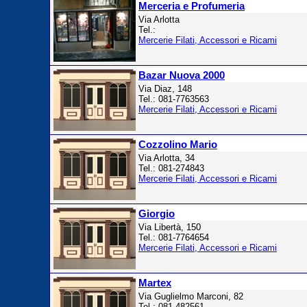
Merceria e Profumeria
Via Arlotta
Tel.:
Mercerie Filati, Accessori e Ricami
Bazar Nuova 2000
Via Diaz, 148
Tel.: 081-7763563
Mercerie Filati, Accessori e Ricami
Cozzolino Mario
Via Arlotta, 34
Tel.: 081-274843
Mercerie Filati, Accessori e Ricami
Giorgio
Via Libertà, 150
Tel.: 081-7764654
Mercerie Filati, Accessori e Ricami
Martex
Via Guglielmo Marconi, 82
Tel.: 081-482561