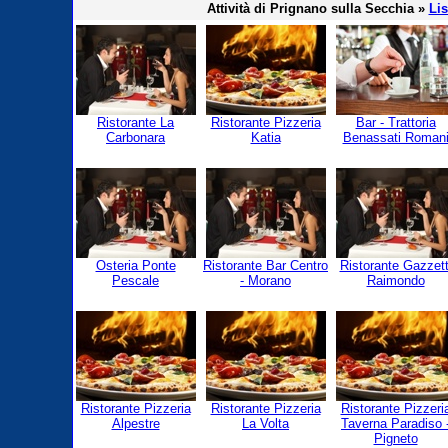
Attività di Prignano sulla Secchia »
Li
Ristorante La
Ristorante Pizzeria
Bar - Trattoria
Carbonara
Katia
Benassati Roman
Osteria Ponte
Ristorante Bar Centro
Ristorante Gazzett
Pescale
- Morano
Raimondo
Ristorante Pizzeria
Ristorante Pizzeria
Ristorante Pizzeri
Alpestre
La Volta
Taverna Paradiso 
Pigneto