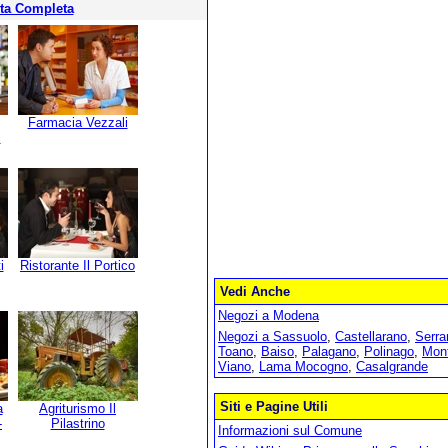
sta Completa
Farmacia Vezzali
i
i
Ristorante Il Portico
Vedi Anche
Negozi a Modena
Negozi a Sassuolo
,
Castellarano
,
Serr
Toano
,
Baiso
,
Palagano
,
Polinago
,
Mont
Viano
,
Lama Mocogno
,
Casalgrande
Siti e Pagine Utili
a
Agriturismo Il
-
Pilastrino
Informazioni sul Comune