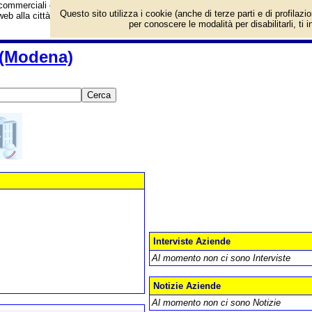
ommerciali e dei fornitori di servizi e prodotti. Offerte speciali e notizie di neg
Questo sito utilizza i cookie (anche di terze parti e di profilazi
 web alla città di Prignano sulla Secchia (Modena - Emilia-Romagna).
per conoscere le modalità per disabilitarli, ti 
 (Modena)
Interviste Aziende
Al momento non ci sono Interviste
Notizie Aziende
Al momento non ci sono Notizie