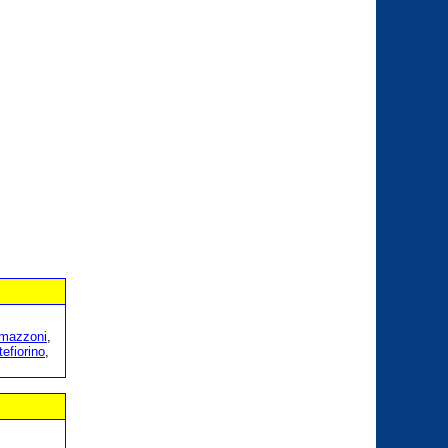
amazzoni
,
efiorino
,