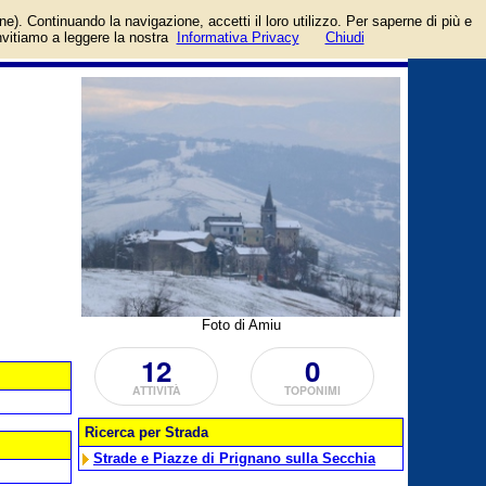
ozi, aziende, artigiani e
login/registrati
one). Continuando la navigazione, accetti il loro utilizzo. Per saperne di più e
guida
invitiamo a leggere la nostra
Informativa Privacy
Chiudi
Foto di Amiu
12
0
ATTIVITÀ
TOPONIMI
Ricerca per Strada
Strade e Piazze di Prignano sulla Secchia