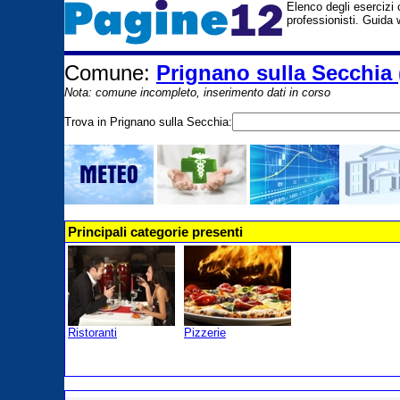
Elenco degli esercizi c
professionisti. Guida
Comune:
Prignano sulla Secchia
Nota: comune incompleto, inserimento dati in corso
Trova in Prignano sulla Secchia:
Principali categorie presenti
Ristoranti
Pizzerie