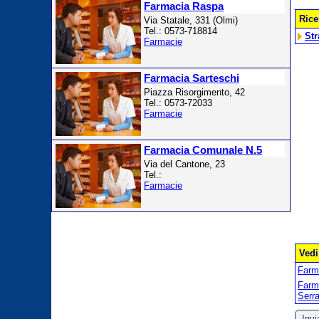
Farmacia Raspa
Rice
Via Statale, 331 (Olmi)
Tel.: 0573-718814
Str
Farmacie
Farmacia Sarteschi
Piazza Risorgimento, 42
Tel.: 0573-72033
Farmacie
Farmacia Comunale N.5
Via del Cantone, 23
Tel.:
Farmacie
Vedi
Farm
Farm
Serra
Inv