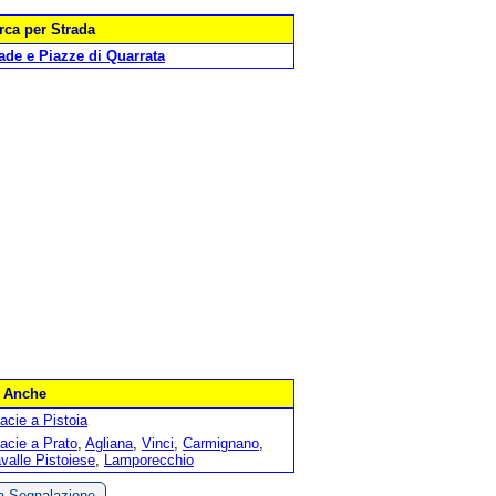
rca per Strada
ade e Piazze di Quarrata
 Anche
acie a Pistoia
acie a Prato
,
Agliana
,
Vinci
,
Carmignano
,
valle Pistoiese
,
Lamporecchio
ia Segnalazione