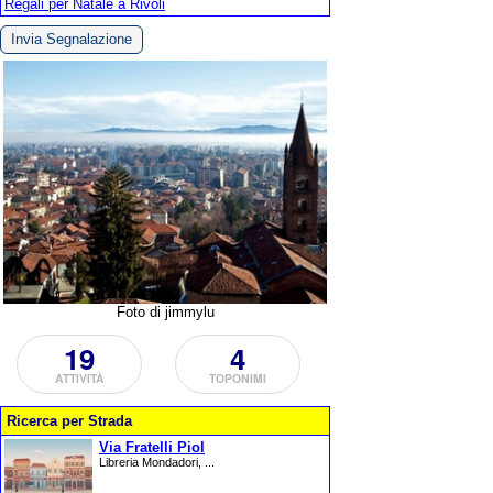
Regali per Natale a Rivoli
Invia Segnalazione
Foto di jimmylu
19
4
ATTIVITÀ
TOPONIMI
Ricerca per Strada
Via Fratelli Piol
Libreria Mondadori, ...