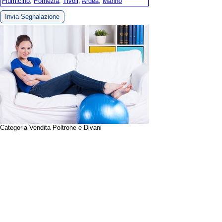
Fiumicino
,
Pomezia
,
Tivoli
,
Ardea
,
Marino
Invia Segnalazione
Categoria Vendita Poltrone e Divani