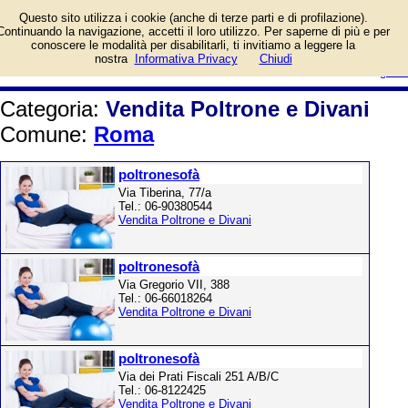
Elenco per il Comune di Roma.
Questo sito utilizza i cookie (anche di terze parti e di profilazione).
Continuando la navigazione, accetti il loro utilizzo. Per saperne di più e per
conoscere le modalità per disabilitarli, ti invitiamo a leggere la
login/registrati
nostra
Informativa Privacy
Chiudi
guida
Categoria:
Vendita Poltrone e Divani
Comune:
Roma
poltronesofà
Via Tiberina, 77/a
Tel.: 06-90380544
Vendita Poltrone e Divani
poltronesofà
Via Gregorio VII, 388
Tel.: 06-66018264
Vendita Poltrone e Divani
poltronesofà
Via dei Prati Fiscali 251 A/B/C
Tel.: 06-8122425
Vendita Poltrone e Divani