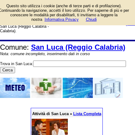
Elenco degli esercizi commerciali
Questo sito utilizza i cookie (anche di terze parti e di profilazione).
e dei fornitori di servizi e prodotti.
Continuando la navigazione, accetti il loro utilizzo. Per saperne di più e per
Offerte speciali e notizie di
conoscere le modalità per disabilitarli, ti invitiamo a leggere la
negozi, aziende, artigiani e
login/registrati
nostra
Informativa Privacy
Chiudi
professionisti. Guida web alla città di
guida
San Luca (Reggio Calabria -
Calabria).
Comune:
San Luca (Reggio Calabria)
Nota: comune incompleto, inserimento dati in corso
Trova in San Luca:
Attività di San Luca »
Lista Completa