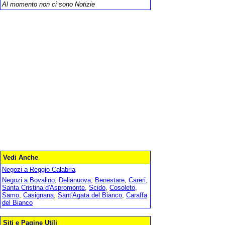
Al momento non ci sono Notizie
Vedi Anche
Negozi a Reggio Calabria
Negozi a Bovalino
,
Delianuova
,
Benestare
,
Careri
,
Santa Cristina d'Aspromonte
,
Scido
,
Cosoleto
,
Samo
,
Casignana
,
Sant'Agata del Bianco
,
Caraffa
del Bianco
Siti e Pagine Utili