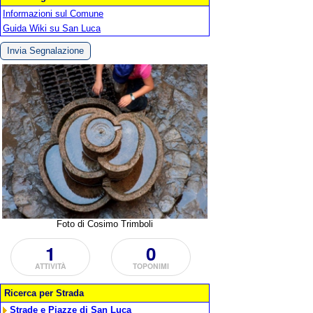
Informazioni sul Comune
Guida Wiki su San Luca
Invia Segnalazione
Foto di Cosimo Trimboli
1
0
ATTIVITÀ
TOPONIMI
Ricerca per Strada
Strade e Piazze di San Luca