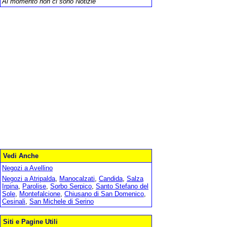
Al momento non ci sono Notizie
Vedi Anche
Negozi a Avellino
Negozi a Atripalda
,
Manocalzati
,
Candida
,
Salza
Irpina
,
Parolise
,
Sorbo Serpico
,
Santo Stefano del
Sole
,
Montefalcione
,
Chiusano di San Domenico
,
Cesinali
,
San Michele di Serino
Siti e Pagine Utili