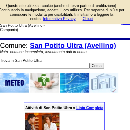
Elenco degli esercizi commerciali
Questo sito utilizza i cookie (anche di terze parti e di profilazione).
e dei fornitori di servizi e prodotti.
Continuando la navigazione, accetti il loro utilizzo. Per saperne di più e per
Offerte speciali e notizie di
conoscere le modalità per disabilitarli, ti invitiamo a leggere la
negozi, aziende, artigiani e
login/registrati
nostra
Informativa Privacy
Chiudi
professionisti. Guida web alla città di
guida
San Potito Ultra (Avellino -
Campania).
Comune:
San Potito Ultra (Avellino)
Nota: comune incompleto, inserimento dati in corso
Trova in San Potito Ultra:
Attività di San Potito Ultra »
Lista Completa