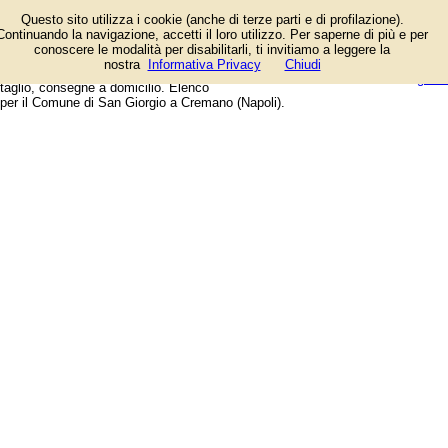
Dove mangiare le migliori pizze
Questo sito utilizza i cookie (anche di terze parti e di profilazione).
napoletane, come la margherita,
Continuando la navigazione, accetti il loro utilizzo. Per saperne di più e per
la marinara, la capricciosa, il
conoscere le modalità per disabilitarli, ti invitiamo a leggere la
ripieno e altre fantasiose
login/registrati
nostra
Informativa Privacy
Chiudi
composizioni. Pizze da asporto, al
guida
taglio, consegne a domicilio. Elenco
per il Comune di San Giorgio a Cremano (Napoli).