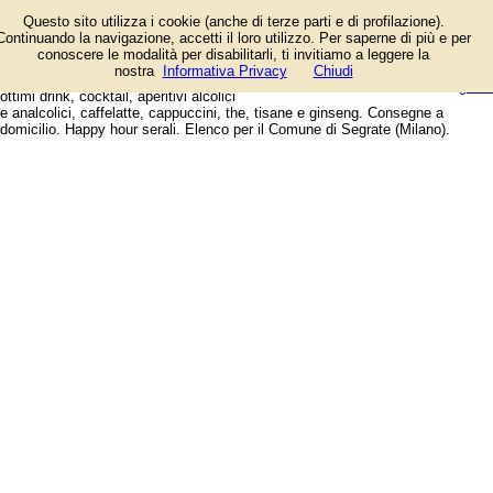
Caffetterie e lounge bar, al centro
Questo sito utilizza i cookie (anche di terze parti e di profilazione).
e in periferia, dove degustare un
Continuando la navigazione, accetti il loro utilizzo. Per saperne di più e per
buon caffè, fare colazione a base
conoscere le modalità per disabilitarli, ti invitiamo a leggere la
di cornetti artigianali, briosche,
login/registrati
nostra
Informativa Privacy
Chiudi
succhi e spremute, sorseggiare
guida
ottimi drink, cocktail, aperitivi alcolici
e analcolici, caffelatte, cappuccini, the, tisane e ginseng. Consegne a
domicilio. Happy hour serali. Elenco per il Comune di Segrate (Milano).