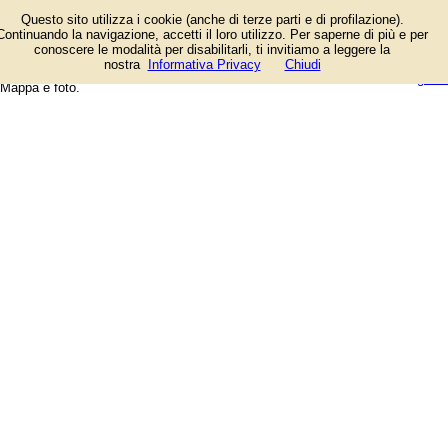
Elenco negozi e aziende presenti
Questo sito utilizza i cookie (anche di terze parti e di profilazione).
in Strada Eugubina a Perugia. Tra
Continuando la navigazione, accetti il loro utilizzo. Per saperne di più e per
le attività: Agriturismo Il Frantoio,
conoscere le modalità per disabilitarli, ti invitiamo a leggere la
Agriturismo La Molinella, Albergo Il
login/registrati
nostra
Informativa Privacy
Chiudi
Castellaccio, La Locanda Dei Golosi.
guida
Mappa e foto.