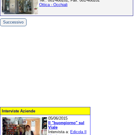
Tel.: 081-488202; Fax: 081-488202
Ottica - Occhiali
Successivo
Interviste Aziende
05/06/2015
Il "buongiorno" sul
Viale
Intervista a:
Edicola Il