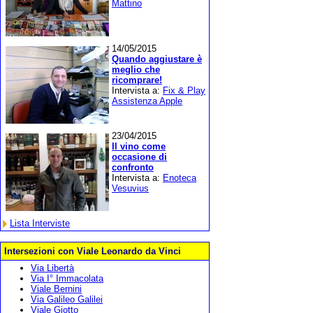
Mattino
14/05/2015
Quando aggiustare è
meglio che
ricomprare!
Intervista a:
Fix & Play
Assistenza Apple
23/04/2015
Il vino come
occasione di
confronto
Intervista a:
Enoteca
Vesuvius
Lista Interviste
Intersezioni con Viale Leonardo da Vinci
Via Libertà
Via I° Immacolata
Viale Bernini
Via Galileo Galilei
Viale Giotto