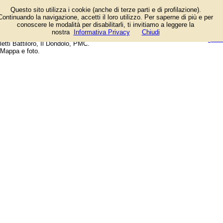
Elenco negozi e aziende presenti
Questo sito utilizza i cookie (anche di terze parti e di profilazione).
in Viale Leonardo da Vinci a
Continuando la navigazione, accetti il loro utilizzo. Per saperne di più e per
Portici (Napoli). Tra le attività:
conoscere le modalità per disabilitarli, ti invitiamo a leggere la
Enoteca Vesuvius, Magni, Fix &
login/registrati
nostra
Informativa Privacy
Chiudi
Play Assistenza Apple, Materassi e
guida
letti Battiloro, Il Dondolo, PMC.
Mappa e foto.