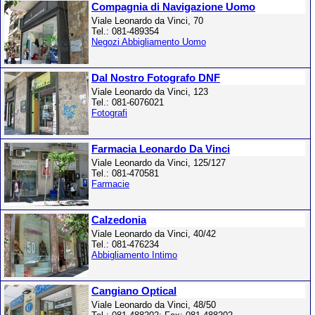
Compagnia di Navigazione Uomo
Viale Leonardo da Vinci, 70
Tel.: 081-489354
Negozi Abbigliamento Uomo
Dal Nostro Fotografo DNF
Viale Leonardo da Vinci, 123
Tel.: 081-6076021
Fotografi
Farmacia Leonardo Da Vinci
Viale Leonardo da Vinci, 125/127
Tel.: 081-470581
Farmacie
Calzedonia
Viale Leonardo da Vinci, 40/42
Tel.: 081-476234
Abbigliamento Intimo
Cangiano Optical
Viale Leonardo da Vinci, 48/50