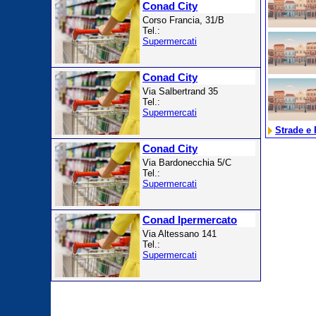
Conad City
Corso Francia, 31/B
Tel.:
Supermercati
Conad City
Via Salbertrand 35
Tel.:
Supermercati
Strade e 
Conad City
Via Bardonecchia 5/C
Tel.:
Supermercati
Conad Ipermercato
Via Altessano 141
Tel.:
Supermercati