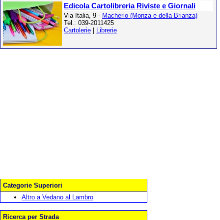
Edicola Cartolibreria Riviste e Giornali
Via Italia, 9 -
Macherio (Monza e della Brianza)
Tel.: 039-2011425
Cartolerie
|
Librerie
Categorie Superiori
Altro a Vedano al Lambro
Ricerca per Strada