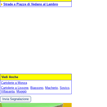
Strade e Piazze di Vedano al Lambro
Vedi Anche
Cartolerie a Monza
Cartolerie a Lissone
,
Biassono
,
Macherio
,
Sovico
,
Villasanta
,
Muggiò
Invia Segnalazione