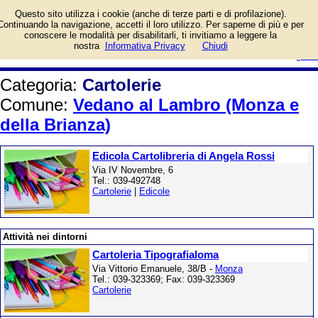
Elenco per il Comune di Vedano al
Questo sito utilizza i cookie (anche di terze parti e di profilazione).
Lambro (Monza e della Brianza).
Continuando la navigazione, accetti il loro utilizzo. Per saperne di più e per
conoscere le modalità per disabilitarli, ti invitiamo a leggere la
login/registrati
nostra
Informativa Privacy
Chiudi
guida
Categoria:
Cartolerie
Comune:
Vedano al Lambro (Monza e
della Brianza)
Edicola Cartolibreria di Angela Rossi
Via IV Novembre, 6
Tel.: 039-492748
Cartolerie
|
Edicole
Attività nei dintorni
Cartoleria Tipografialoma
Via Vittorio Emanuele, 38/B -
Monza
Tel.: 039-323369; Fax: 039-323369
Cartolerie