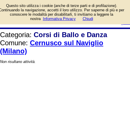
Elenco per il Comune di Cernusco
Questo sito utilizza i cookie (anche di terze parti e di profilazione).
sul Naviglio (Milano).
Continuando la navigazione, accetti il loro utilizzo. Per saperne di più e per
conoscere le modalità per disabilitarli, ti invitiamo a leggere la
login/registrati
nostra
Informativa Privacy
Chiudi
guida
Categoria:
Corsi di Ballo e Danza
Comune:
Cernusco sul Naviglio
(Milano)
Non risultano attività.