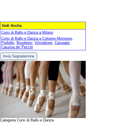
Vedi Anche
Corsi di Ballo e Danza a Milano
Corsi di Ballo e Danza a Cologno Monzese
,
Pioltello
,
Brugherio
,
Vimodrone
,
Carugate
,
Cassina de' Pecchi
Invia Segnalazione
Categoria Corsi di Ballo e Danza