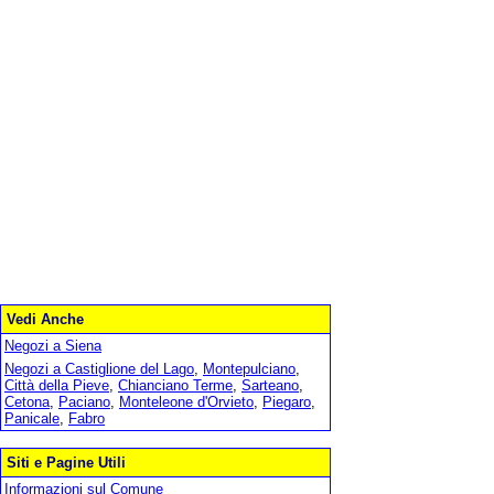
Vedi Anche
Negozi a Siena
Negozi a Castiglione del Lago
,
Montepulciano
,
Città della Pieve
,
Chianciano Terme
,
Sarteano
,
Cetona
,
Paciano
,
Monteleone d'Orvieto
,
Piegaro
,
Panicale
,
Fabro
Siti e Pagine Utili
Informazioni sul Comune