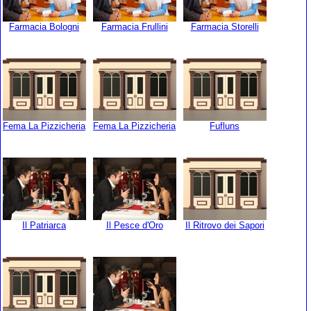
Farmacia Bologni
Farmacia Frullini
Farmacia Storelli
Fema La Pizzicheria
Fema La Pizzicheria
Fufluns
Il Patriarca
Il Pesce d'Oro
Il Ritrovo dei Sapori