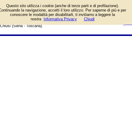
Elenco degli esercizi commerciali
Questo sito utilizza i cookie (anche di terze parti e di profilazione).
e dei fornitori di servizi e prodotti.
Continuando la navigazione, accetti il loro utilizzo. Per saperne di più e per
Offerte speciali e notizie di
conoscere le modalità per disabilitarli, ti invitiamo a leggere la
negozi, aziende, artigiani e
login/registrati
nostra
Informativa Privacy
Chiudi
professionisti. Guida web alla città di
guida
Chiusi (Siena - Toscana).