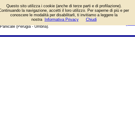
Elenco degli esercizi commerciali
Questo sito utilizza i cookie (anche di terze parti e di profilazione).
e dei fornitori di servizi e prodotti.
Continuando la navigazione, accetti il loro utilizzo. Per saperne di più e per
Offerte speciali e notizie di
conoscere le modalità per disabilitarli, ti invitiamo a leggere la
negozi, aziende, artigiani e
login/registrati
nostra
Informativa Privacy
Chiudi
professionisti. Guida web alla città di
guida
Panicale (Perugia - Umbria).