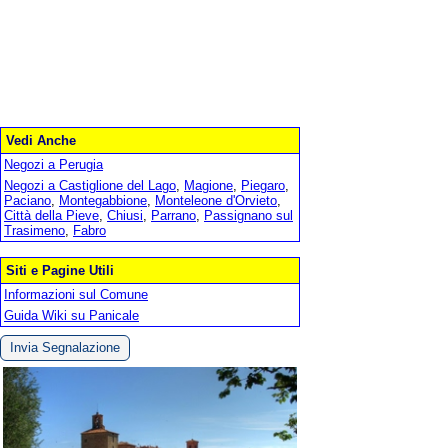
Vedi Anche
Negozi a Perugia
Negozi a Castiglione del Lago
,
Magione
,
Piegaro
,
Paciano
,
Montegabbione
,
Monteleone d'Orvieto
,
Città della Pieve
,
Chiusi
,
Parrano
,
Passignano sul
Trasimeno
,
Fabro
Siti e Pagine Utili
Informazioni sul Comune
Guida Wiki su Panicale
Invia Segnalazione