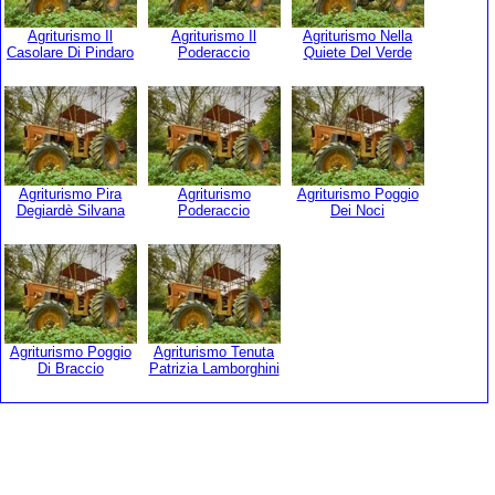
Agriturismo Il
Agriturismo Il
Agriturismo Nella
Casolare Di Pindaro
Poderaccio
Quiete Del Verde
Agriturismo Pira
Agriturismo
Agriturismo Poggio
Degiardè Silvana
Poderaccio
Dei Noci
Agriturismo Poggio
Agriturismo Tenuta
Di Braccio
Patrizia Lamborghini