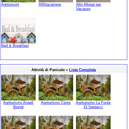
Agriturismi
Affittacamere
Altri Alloggi per
Vacanze
Bed & Breakfast
Attività di Panicale »
Lista Completa
Agriturismo Angeli
Agriturismo Ceres
Agriturismo La Fonte
Biondi
Di Sepiacci