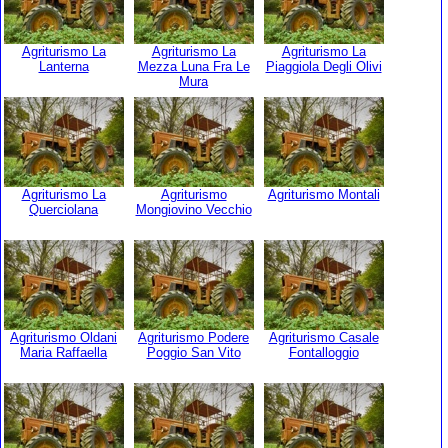
Agriturismo La
Agriturismo La
Agriturismo La
Lanterna
Mezza Luna Fra Le
Piaggiola Degli Olivi
Mura
Agriturismo La
Agriturismo
Agriturismo Montali
Querciolana
Mongiovino Vecchio
Agriturismo Oldani
Agriturismo Podere
Agriturismo Casale
Maria Raffaella
Poggio San Vito
Fontalloggio