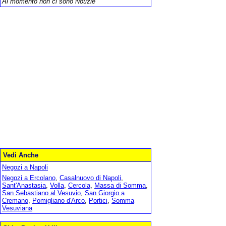
Al momento non ci sono Notizie
Vedi Anche
Negozi a Napoli
Negozi a Ercolano
,
Casalnuovo di Napoli
,
Sant'Anastasia
,
Volla
,
Cercola
,
Massa di Somma
,
San Sebastiano al Vesuvio
,
San Giorgio a
Cremano
,
Pomigliano d'Arco
,
Portici
,
Somma
Vesuviana