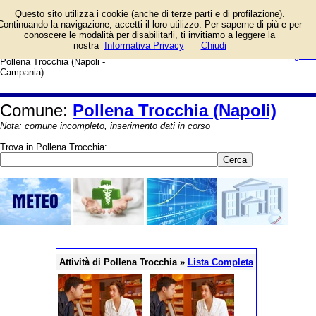
Elenco degli esercizi commerciali
Questo sito utilizza i cookie (anche di terze parti e di profilazione).
e dei fornitori di servizi e prodotti.
Continuando la navigazione, accetti il loro utilizzo. Per saperne di più e per
Offerte speciali e notizie di
conoscere le modalità per disabilitarli, ti invitiamo a leggere la
negozi, aziende, artigiani e
login/registrati
nostra
Informativa Privacy
Chiudi
professionisti. Guida web alla città di
guida
Pollena Trocchia (Napoli -
Campania).
Comune:
Pollena Trocchia (Napoli)
Nota: comune incompleto, inserimento dati in corso
Trova in Pollena Trocchia:
Attività di Pollena Trocchia »
Lista Completa