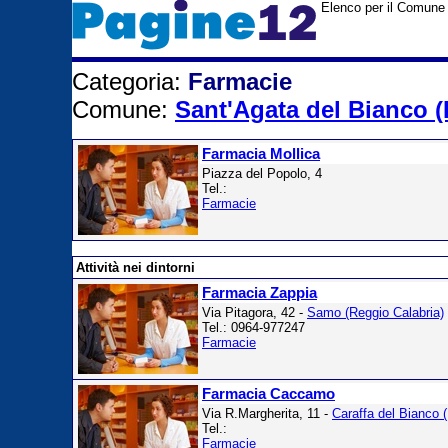
Elenco per il Comune 
Categoria:
Farmacie
Comune:
Sant'Agata del Bianco (
Farmacia Mollica
Piazza del Popolo, 4
Tel.:
Farmacie
Attività nei dintorni
Farmacia Zappia
Via Pitagora, 42 -
Samo (Reggio Calabria)
Tel.: 0964-977247
Farmacie
Farmacia Caccamo
Via R.Margherita, 11 -
Caraffa del Bianco 
Tel.:
Farmacie