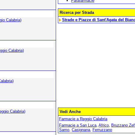
Parafarmacie
Ricerca per Strada
Strade e Piazze di Sant'Agata del Bian
io Calabria)
ggio Calabria)
alabria)
eggio Calabria)
Vedi Anche
Farmacie a Reggio Calabria
Farmacie a San Luca
,
Africo
,
Bruzzano Zeff
Samo
,
Casignana
,
Ferruzzano